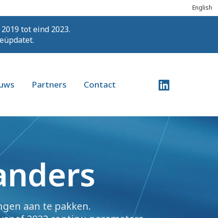
English
 2019 tot eind 2023.
geüpdatet.
uws
Partners
Contact
landers
ngen aan te pakken.