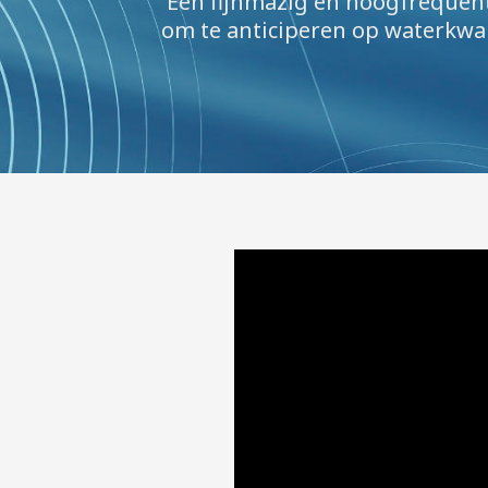
Een fijnmazig en hoogfrequen
om te anticiperen op waterkwa