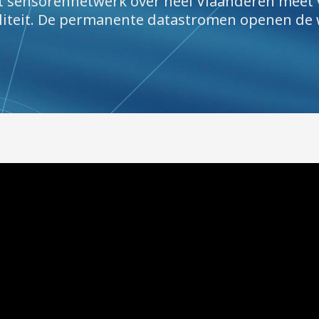
t sensorennetwerk over heel Vlaanderen meet 
liteit. De permanente datastromen openen de